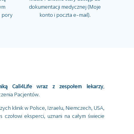
dym
dokumentacji medycznej (Moje
d pory
konto i poczta e-mail).
niką Call4Life wraz z zespołem lekarzy
,
czenia Pacjentów.
zych klinik w Polsce, Izraelu, Niemczech, USA,
nas czołowi eksperci, uznani na całym świecie