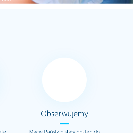
7
Obserwujemy
etę
Macie Państwo stały dostęp do