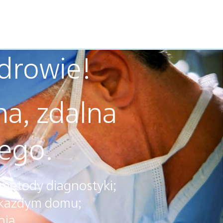
zdrowie!
a, zdalna
dego.
 metody diagnostyki;
 każdym domu;
nia.